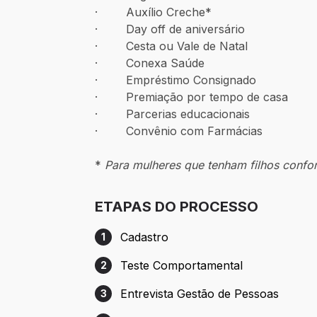
· Auxílio Creche*
· Day off de aniversário
· Cesta ou Vale de Natal
· Conexa Saúde
· Empréstimo Consignado
· Premiação por tempo de casa
· Parcerias educacionais
· Convênio com Farmácias
*
Para mulheres que tenham filhos confo
ETAPAS DO PROCESSO
Cadastro
1
Etapa 1: Cadastro
Teste Comportamental
2
Etapa 2: Teste Comportamental
Entrevista Gestão de Pessoas
3
Etapa 3: Entrevista Gestão de Pessoas