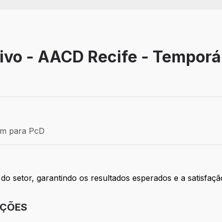
tivo - AACD Recife - Temporá
 Temporário
ém para PcD
para PcD
 do setor, garantindo os resultados esperados e a satisfaçã
IÇÕES