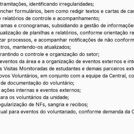
ramitações, identificando irregularidades;
eencher formulários, bem como redigir textos e cartas de car
 e relatórios de controle e acompanhamento;
amas e cronogramas, subsidiando a gestão de informações
tualização de planilhas e relatórios, conforme orientação r
lizar processos, e acompanhar notificações de não conform
stros, mantendo-os atualizados;
arantindo o controle e organização do setor;
eventos da área e a organização de eventos externos e int
s Visitas Monitoradas de estudantes e demais parceiros ext
vos Voluntários, em conjunto com a equipe da Central, c
 de documentação do voluntário;
a ações internas e eventos externos;
ra os voluntários da unidade;
gularização de NFs, sangria e recibos;
visual para eventos do voluntariado, conforme demanda da C