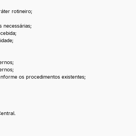
áter rotineiro;
 necessárias;
ecebida;
idade;
ernos;
ernos;
onforme os procedimentos existentes;
entral.